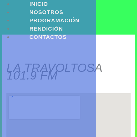
Ir
INICIO
al
NOSOTROS
contenido
PROGRAMACIÓN
RENDICIÓN
CONTACTOS
LA TRAVOLTOSA
101.9 FM