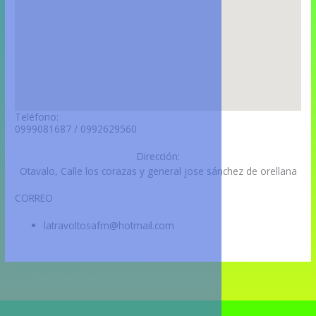
Teléfono:
0999081687 / 0992629560
Dirección:
Otavalo, Calle los corazas y general jose sánchez de orellana
CORREO
latravoltosafm@hotmail.com